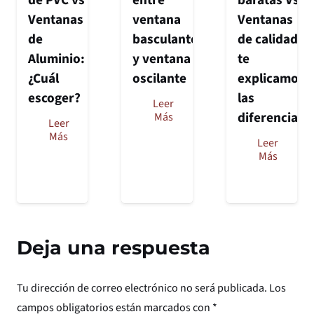
de PVC vs
entre
baratas Vs.
Ventanas
ventana
Ventanas
de
basculante
de calidad:
Aluminio:
y ventana
te
¿Cuál
oscilante
explicamos
escoger?
las
Leer
diferencias
Más
Leer
Más
Leer
Más
Deja una respuesta
Tu dirección de correo electrónico no será publicada.
Los
campos obligatorios están marcados con
*