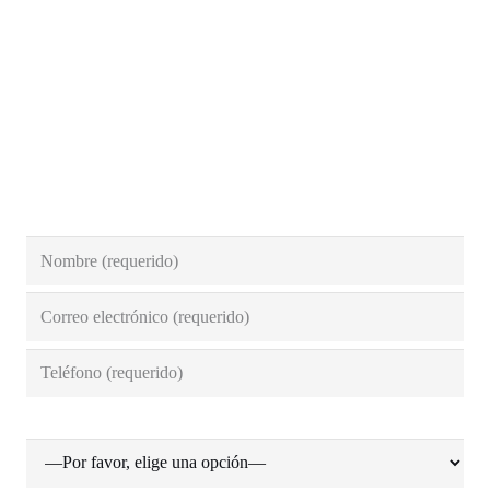
91 895 64 67
correo@persianasmallorquinas.com
Contacto
Ciudad (requerido)