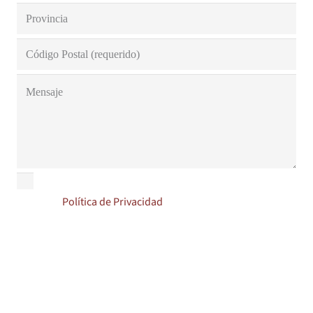
Acepto la
Política de Privacidad
Responsable: MALLORLUX PROTECCION SOLAR, S.L.
Finalidad:
Para dar respuesta a los usuarios. así como para enviarle, información
comercial de nuestros productos y servicios.
Legitimación: su propio consentimiento, el interés legítimo.
Destinatario: no cederemos sus datos a terceros, salvo obligación legal.
Derechos: puede ejercitar los derechos de acceso, rectificación o supresión de
datos, así como disponer de otros derechos en
correo@persianasmallorquinas.com