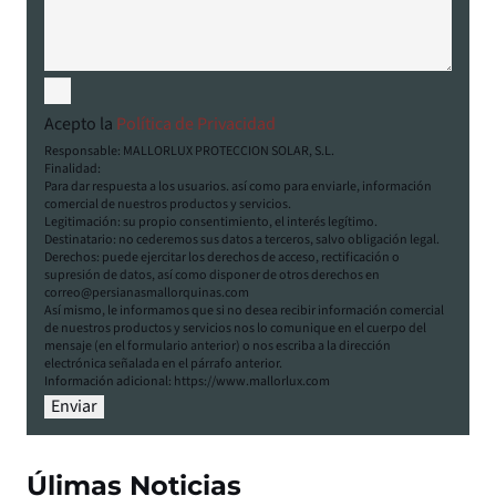
Acepto la
Política de Privacidad
Responsable: MALLORLUX PROTECCION SOLAR, S.L.
Finalidad:
Para dar respuesta a los usuarios. así como para enviarle, información
comercial de nuestros productos y servicios.
Legitimación: su propio consentimiento, el interés legítimo.
Destinatario: no cederemos sus datos a terceros, salvo obligación legal.
Derechos: puede ejercitar los derechos de acceso, rectificación o
supresión de datos, así como disponer de otros derechos en
correo@persianasmallorquinas.com
Así mismo, le informamos que si no desea recibir información comercial
de nuestros productos y servicios nos lo comunique en el cuerpo del
mensaje (en el formulario anterior) o nos escriba a la dirección
electrónica señalada en el párrafo anterior.
Información adicional: https://www.mallorlux.com
Úlimas Noticias