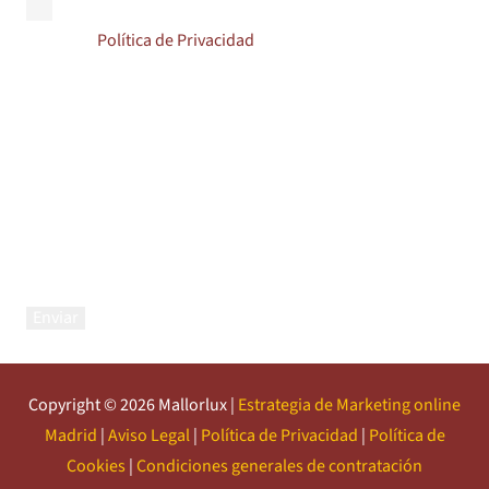
Acepto la
Política de Privacidad
Responsable: MALLORLUX PROTECCION SOLAR, S.L.
Finalidad:
Para dar respuesta a los usuarios. así como para enviarle, información
comercial de nuestros productos y servicios.
Legitimación: su propio consentimiento, el interés legítimo.
Destinatario: no cederemos sus datos a terceros, salvo obligación legal.
Derechos: puede ejercitar los derechos de acceso, rectificación o supresión de
datos, así como disponer de otros derechos en
correo@persianasmallorquinas.com
Así mismo, le informamos que si no desea recibir información comercial de
nuestros productos y servicios nos lo comunique en el cuerpo del mensaje (en
el formulario anterior) o nos escriba a la dirección electrónica señalada en el
párrafo anterior.
Información adicional: https://www.mallorlux.com
Copyright © 2026 Mallorlux |
Estrategia de Marketing online
Madrid
|
Aviso Legal
|
Política de Privacidad
|
Política de
Cookies
|
Condiciones generales de contratación