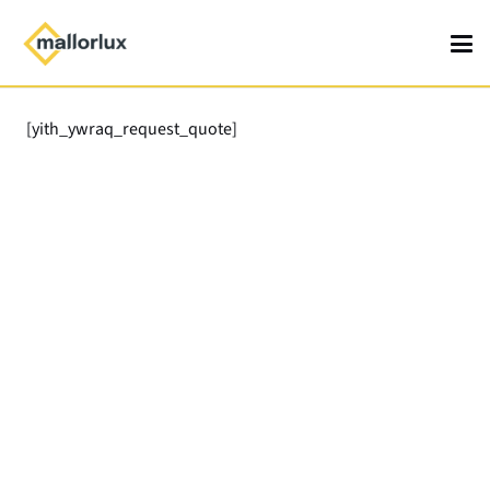
[yith_ywraq_request_quote]
Productos
Comprar Persianas Mallorquinas de aluminio
Persiana Mallorquina Corredera
Persiana Mallorquina Fija
Persiana Mallorquina Regulable
Persiana Mallorquina Plegable
Persiana Mallorquina Rústico
Ventana Guillotina