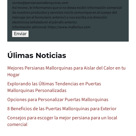
correo@persianasmallorquinas.com
Así mismo, le informamos que si no desea recibir información comercial
de nuestros productos y servicios nos lo comunique en el cuerpo del
mensaje (en el formulario anterior) o nos escriba a la dirección
electrónica señalada en el párrafo anterior.
Información adicional: https://www.mallorlux.com
Úlimas Noticias
Mejores Persianas Mallorquinas para Aislar del Calor en tu
Hogar
Explorando las Últimas Tendencias en Puertas
Mallorquinas Personalizadas
Opciones para Personalizar Puertas Mallorquinas
8 Beneficios de las Puertas Mallorquinas para Exterior
Consejos para escoger la mejor persiana para un local
comercial