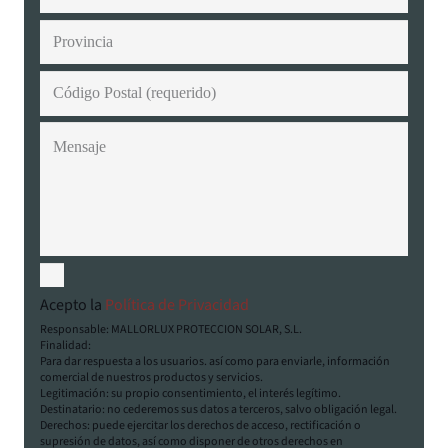
Acepto la
Política de Privacidad
Responsable: MALLORLUX PROTECCION SOLAR, S.L.
Finalidad:
Para dar respuesta a los usuarios. así como para enviarle, información
comercial de nuestros productos y servicios.
Legitimación: su propio consentimiento, el interés legítimo.
Destinatario: no cederemos sus datos a terceros, salvo obligación legal.
Derechos: puede ejercitar los derechos de acceso, rectificación o
supresión de datos, así como disponer de otros derechos en