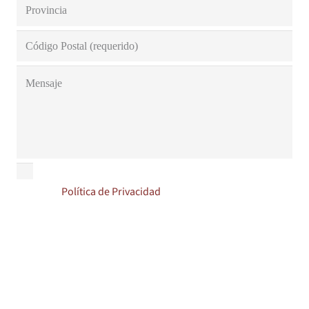
Acepto la
Política de Privacidad
Responsable: MALLORLUX PROTECCION SOLAR, S.L.
Finalidad:
Para dar respuesta a los usuarios. así como para enviarle, información
comercial de nuestros productos y servicios.
Legitimación: su propio consentimiento, el interés legítimo.
Destinatario: no cederemos sus datos a terceros, salvo obligación legal.
Derechos: puede ejercitar los derechos de acceso, rectificación o supresión de
datos, así como disponer de otros derechos en
correo@persianasmallorquinas.com
Así mismo, le informamos que si no desea recibir información comercial de